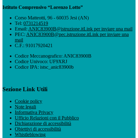
Istituto Comprensivo “Lorenzo Lotto”
Corso Matteotti, 96 - 60035 Jesi (AN)
Tel:
0731214519
Email:
ANIC83900B@istruzione.it
Link per inviare una mail
PEC:
ANIC83900B@pec.istruzione.it
Link per inviare una
mail
C.F.: 91017920421
Codice Meccanografico: ANIC83900B
Codice Univoco: UF9XRJ
Codice IPA: istsc_anic83900b
Sezione Link Utili
Cookie policy
Note legali
Informativa Privacy
Ufficio Relazioni con il Pubblico
Dichiarazione di accessibilità
Obiettivi di accessibilità
Whistleblowing