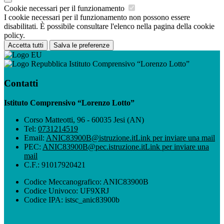
Cookie necessari per il funzionamento
I cookie necessari per il funzionamento non possono essere
disabilitati. È possibile consultare l'elenco nella pagina della cookie
policy.
Accetta tutti
Salva le preferenze
Istituto Comprensivo “Lorenzo Lotto”
Contatti
Istituto Comprensivo “Lorenzo Lotto”
Corso Matteotti, 96 - 60035 Jesi (AN)
Tel:
0731214519
Email:
ANIC83900B@istruzione.it
Link per inviare una mail
PEC:
ANIC83900B@pec.istruzione.it
Link per inviare una
mail
C.F.: 91017920421
Codice Meccanografico: ANIC83900B
Codice Univoco: UF9XRJ
Codice IPA: istsc_anic83900b