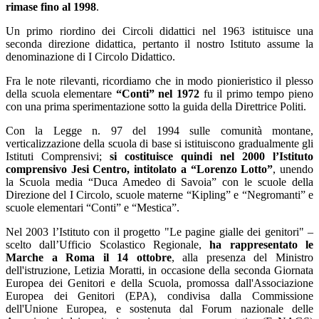
rimase fino al 1998
.
Un primo riordino dei Circoli didattici nel 1963 istituisce una
seconda direzione didattica, pertanto il nostro Istituto assume la
denominazione di I Circolo Didattico.
Fra le note rilevanti, ricordiamo che in modo pionieristico il plesso
della scuola elementare
“Conti” nel 1972
fu il primo tempo pieno
con una prima sperimentazione sotto la guida della Direttrice Politi.
Con la Legge n. 97 del 1994 sulle comunità montane,
verticalizzazione della scuola di base si istituiscono gradualmente gli
Istituti Comprensivi;
si costituisce quindi nel 2000 l’Istituto
comprensivo Jesi Centro, intitolato a “Lorenzo Lotto”
, unendo
la Scuola media “Duca Amedeo di Savoia” con le scuole della
Direzione del I Circolo, scuole materne “Kipling” e “Negromanti” e
scuole elementari “Conti” e “Mestica”.
Nel 2003 l’Istituto con il progetto "Le pagine gialle dei genitori" –
scelto dall’Ufficio Scolastico Regionale,
ha rappresentato le
Marche a Roma il 14 ottobre
, alla presenza del Ministro
dell'istruzione, Letizia Moratti, in occasione della seconda Giornata
Europea dei Genitori e della Scuola, promossa dall'Associazione
Europea dei Genitori (EPA), condivisa dalla Commissione
dell'Unione Europea, e sostenuta dal Forum nazionale delle