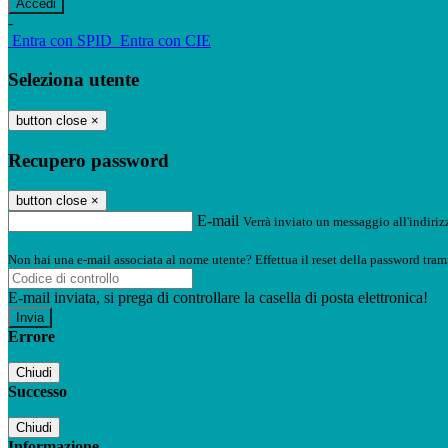
-
Entra con SPID
Entra con CIE
Seleziona utente
button close
×
Recupero password
button close
×
E-mail
Verrà inviato un messaggio all'indirizz
Non hai una e-mail associata al nome utente? Effettua il reset della password tram
E-mail inviata, si prega di controllare la casella di posta elettronica!
Errore
Chiudi
Successo
Chiudi
Informazione