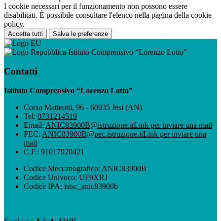
I cookie necessari per il funzionamento non possono essere
disabilitati. È possibile consultare l'elenco nella pagina della cookie
policy.
Accetta tutti
Salva le preferenze
Istituto Comprensivo “Lorenzo Lotto”
Contatti
Istituto Comprensivo “Lorenzo Lotto”
Corso Matteotti, 96 - 60035 Jesi (AN)
Tel:
0731214519
Email:
ANIC83900B@istruzione.it
Link per inviare una mail
PEC:
ANIC83900B@pec.istruzione.it
Link per inviare una
mail
C.F.: 91017920421
Codice Meccanografico: ANIC83900B
Codice Univoco: UF9XRJ
Codice IPA: istsc_anic83900b