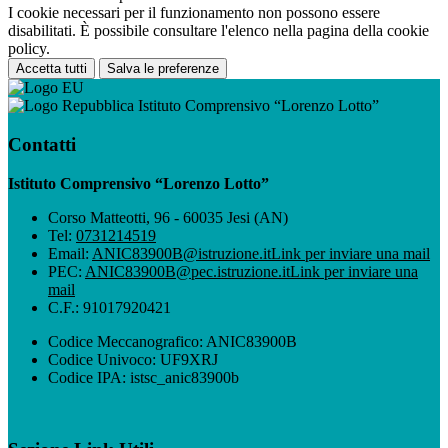
I cookie necessari per il funzionamento non possono essere
disabilitati. È possibile consultare l'elenco nella pagina della cookie
policy.
Accetta tutti
Salva le preferenze
Istituto Comprensivo “Lorenzo Lotto”
Contatti
Istituto Comprensivo “Lorenzo Lotto”
Corso Matteotti, 96 - 60035 Jesi (AN)
Tel:
0731214519
Email:
ANIC83900B@istruzione.it
Link per inviare una mail
PEC:
ANIC83900B@pec.istruzione.it
Link per inviare una
mail
C.F.: 91017920421
Codice Meccanografico: ANIC83900B
Codice Univoco: UF9XRJ
Codice IPA: istsc_anic83900b