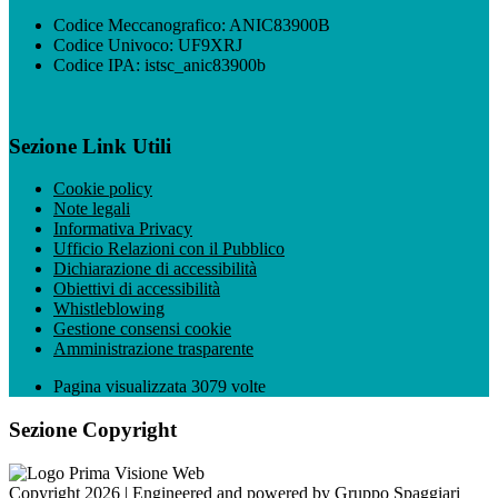
Codice Meccanografico: ANIC83900B
Codice Univoco: UF9XRJ
Codice IPA: istsc_anic83900b
Sezione Link Utili
Cookie policy
Note legali
Informativa Privacy
Ufficio Relazioni con il Pubblico
Dichiarazione di accessibilità
Obiettivi di accessibilità
Whistleblowing
Gestione consensi cookie
Amministrazione trasparente
Pagina visualizzata
3079
volte
Sezione Copyright
Copyright 2026 | Engineered and powered by Gruppo Spaggiari