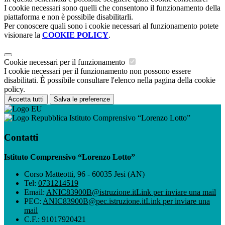
I cookie necessari sono quelli che consentono il funzionamento della
piattaforma e non è possibile disabilitarli.
Per conoscere quali sono i cookie necessari al funzionamento potete
visionare la
COOKIE POLICY
.
Cookie necessari per il funzionamento
I cookie necessari per il funzionamento non possono essere
disabilitati. È possibile consultare l'elenco nella pagina della cookie
policy.
Accetta tutti
Salva le preferenze
Istituto Comprensivo “Lorenzo Lotto”
Contatti
Istituto Comprensivo “Lorenzo Lotto”
Corso Matteotti, 96 - 60035 Jesi (AN)
Tel:
0731214519
Email:
ANIC83900B@istruzione.it
Link per inviare una mail
PEC:
ANIC83900B@pec.istruzione.it
Link per inviare una
mail
C.F.: 91017920421