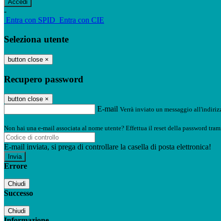
-
Entra con SPID
Entra con CIE
Seleziona utente
button close
×
Recupero password
button close
×
E-mail
Verrà inviato un messaggio all'indirizz
Non hai una e-mail associata al nome utente? Effettua il reset della password tram
E-mail inviata, si prega di controllare la casella di posta elettronica!
Errore
Chiudi
Successo
Chiudi
Informazione