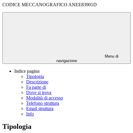
CODICE MECCANOGRAFICO ANEE83901D
Menu di
navigazione
Indice pagina
Tipologia
Descrizione
Fa parte di
Dove si trova
Modalità di accesso
Telefono struttura
Email struttura
Info
Tipologia