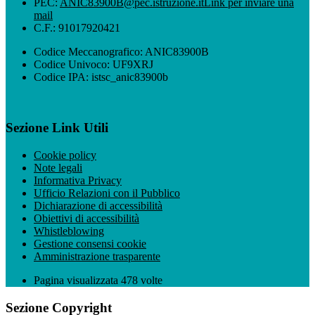
PEC:
ANIC83900B@pec.istruzione.it
Link per inviare una
mail
C.F.: 91017920421
Codice Meccanografico: ANIC83900B
Codice Univoco: UF9XRJ
Codice IPA: istsc_anic83900b
Sezione Link Utili
Cookie policy
Note legali
Informativa Privacy
Ufficio Relazioni con il Pubblico
Dichiarazione di accessibilità
Obiettivi di accessibilità
Whistleblowing
Gestione consensi cookie
Amministrazione trasparente
Pagina visualizzata
478
volte
Sezione Copyright