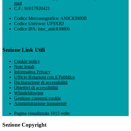
mail
C.F.: 91017920421
Codice Meccanografico: ANIC83900B
Codice Univoco: UF9XRJ
Codice IPA: istsc_anic83900b
Sezione Link Utili
Cookie policy
Note legali
Informativa Privacy
Ufficio Relazioni con il Pubblico
Dichiarazione di accessibilità
Obiettivi di accessibilità
Whistleblowing
Gestione consensi cookie
Amministrazione trasparente
Pagina visualizzata
1015
volte
Sezione Copyright