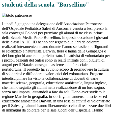
studenti della scuola "Borsellino"
Lunedì 3 giugno una delegazione dell’Associazione Patronesse
dell’Ospedale Pediatrico Salesi di Ancona è venuta a Jesi presso la
sala convegni Colocci per premiare gli alunni di tre classi prime
della Scuola Media Paolo Borsellino. In questa occasione i giovani
delle classi IA, IC, ID hanno consegnato due libri da colorare,
realizzati interamente a mano durante l’anno scolastico, raffiguranti
lo scienziato e naturalista Darwin, flora e fauna delle Galapagos e
dei loro giochi ancora in perfetto stato. Le attività di volontariato per
i piccoli pazienti del Salesi sono in realtà iniziate con i biglietti di
auguri per il Natale consegnati assieme a dei braccialettini
portafortuna. Il progetto ha avuto lo scopo di promuovere la cultura
di solidarietà e diffondere i valori etici del volontariato. Progetto
interdisciplinare ha visto la collaborazione di docenti di varie
materie: scienze, geografia, educazione ambientale, lingua inglese,
che hanno seguito gli alunni nella realizzazione di un loro sogno,
senza mai imporsi, aiutandoli a fare da soli. Dopo aver studiato la
regione Marche in geografia, in storia gli amanuensi, in scienze ed
educazione ambientale Darwin, in una rosa di attività di volontariato
per il Salesi gli alunni hanno liberamente scelto di realizzare due libri
di immagini da colorare per le sale giochi dell’Ospedale. Hanno