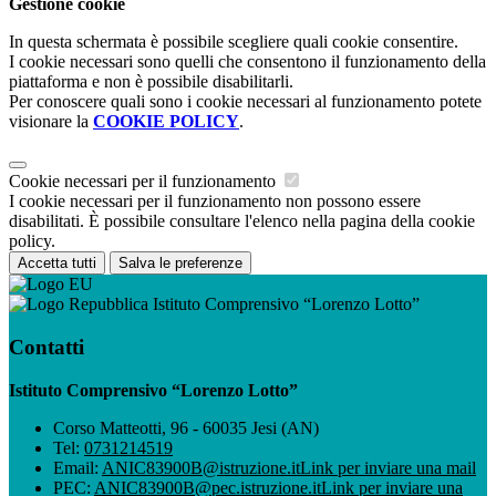
Gestione cookie
In questa schermata è possibile scegliere quali cookie consentire.
I cookie necessari sono quelli che consentono il funzionamento della
piattaforma e non è possibile disabilitarli.
Per conoscere quali sono i cookie necessari al funzionamento potete
visionare la
COOKIE POLICY
.
Cookie necessari per il funzionamento
I cookie necessari per il funzionamento non possono essere
disabilitati. È possibile consultare l'elenco nella pagina della cookie
policy.
Accetta tutti
Salva le preferenze
Istituto Comprensivo “Lorenzo Lotto”
Contatti
Istituto Comprensivo “Lorenzo Lotto”
Corso Matteotti, 96 - 60035 Jesi (AN)
Tel:
0731214519
Email:
ANIC83900B@istruzione.it
Link per inviare una mail
PEC:
ANIC83900B@pec.istruzione.it
Link per inviare una