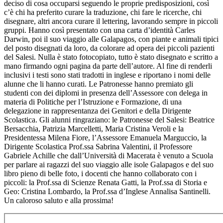
deciso di cosa occuparsi seguendo le proprie predisposizioni, così
c’è chi ha preferito curare la traduzione, chi fare le ricerche, chi
disegnare, altri ancora curare il lettering, lavorando sempre in piccoli
gruppi. Hanno così presentato con una carta d’identità Carles
Darwin, poi il suo viaggio alle Galapagos, con piante e animali tipici
del posto disegnati da loro, da colorare ad opera dei piccoli pazienti
del Salesi. Nulla è stato fotocopiato, tutto è stato disegnato e scritto a
mano firmando ogni pagina da parte dell’autore. Al fine di renderli
inclusivi i testi sono stati tradotti in inglese e riportano i nomi delle
alunne che li hanno curati. Le Patronesse hanno premiato gli
studenti con dei diplomi in presenza dell’Assessore con delega in
materia di Politiche per l’Istruzione e Formazione, di una
delegazione in rappresentanza dei Genitori e della Dirigente
Scolastica. Gli alunni ringraziano: le Patronesse del Salesi: Beatrice
Bersacchia, Patrizia Marcelletti, Maria Cristina Veroli e la
Presidentessa Milena Fiore, l’Assessore Emanuela Marguccio, la
Dirigente Scolastica Prof.ssa Sabrina Valentini, il Professore
Gabriele Achille che dall’Università di Macerata è venuto a Scuola
per parlare ai ragazzi del suo viaggio alle isole Galapagos e del suo
libro pieno di belle foto, i docenti che hanno collaborato con i
piccoli: la Prof.ssa di Scienze Renata Gatti, la Prof.ssa di Storia e
Geo: Cristina Lombardo, la Prof.ssa d’Inglese Annalisa Santinelli.
Un caloroso saluto e alla prossima!