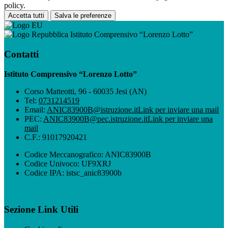
policy.
Accetta tutti
Salva le preferenze
Istituto Comprensivo “Lorenzo Lotto”
Contatti
Istituto Comprensivo “Lorenzo Lotto”
Corso Matteotti, 96 - 60035 Jesi (AN)
Tel:
0731214519
Email:
ANIC83900B@istruzione.it
Link per inviare una mail
PEC:
ANIC83900B@pec.istruzione.it
Link per inviare una
mail
C.F.: 91017920421
Codice Meccanografico: ANIC83900B
Codice Univoco: UF9XRJ
Codice IPA: istsc_anic83900b
Sezione Link Utili