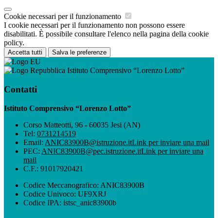
Cookie necessari per il funzionamento
I cookie necessari per il funzionamento non possono essere
disabilitati. È possibile consultare l'elenco nella pagina della cookie
policy.
Accetta tutti
Salva le preferenze
Istituto Comprensivo “Lorenzo Lotto”
Contatti
Istituto Comprensivo “Lorenzo Lotto”
Corso Matteotti, 96 - 60035 Jesi (AN)
Tel:
0731214519
Email:
ANIC83900B@istruzione.it
Link per inviare una mail
PEC:
ANIC83900B@pec.istruzione.it
Link per inviare una
mail
C.F.: 91017920421
Codice Meccanografico: ANIC83900B
Codice Univoco: UF9XRJ
Codice IPA: istsc_anic83900b