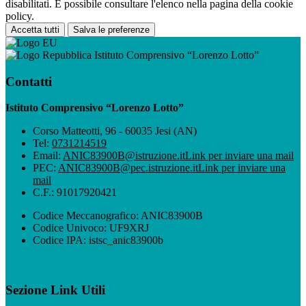
disabilitati. È possibile consultare l'elenco nella pagina della cookie
policy.
Accetta tutti
Salva le preferenze
Istituto Comprensivo “Lorenzo Lotto”
Contatti
Istituto Comprensivo “Lorenzo Lotto”
Corso Matteotti, 96 - 60035 Jesi (AN)
Tel:
0731214519
Email:
ANIC83900B@istruzione.it
Link per inviare una mail
PEC:
ANIC83900B@pec.istruzione.it
Link per inviare una
mail
C.F.: 91017920421
Codice Meccanografico: ANIC83900B
Codice Univoco: UF9XRJ
Codice IPA: istsc_anic83900b
Sezione Link Utili