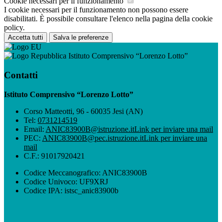
Cookie necessari per il funzionamento
I cookie necessari per il funzionamento non possono essere
disabilitati. È possibile consultare l'elenco nella pagina della cookie
policy.
Accetta tutti
Salva le preferenze
Istituto Comprensivo “Lorenzo Lotto”
Contatti
Istituto Comprensivo “Lorenzo Lotto”
Corso Matteotti, 96 - 60035 Jesi (AN)
Tel:
0731214519
Email:
ANIC83900B@istruzione.it
Link per inviare una mail
PEC:
ANIC83900B@pec.istruzione.it
Link per inviare una
mail
C.F.: 91017920421
Codice Meccanografico: ANIC83900B
Codice Univoco: UF9XRJ
Codice IPA: istsc_anic83900b