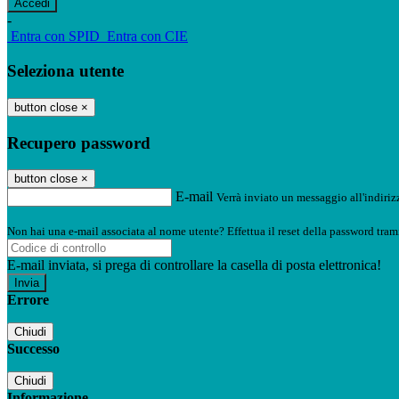
-
Entra con SPID
Entra con CIE
Seleziona utente
button close
×
Recupero password
button close
×
E-mail
Verrà inviato un messaggio all'indirizz
Non hai una e-mail associata al nome utente? Effettua il reset della password tram
E-mail inviata, si prega di controllare la casella di posta elettronica!
Errore
Chiudi
Successo
Chiudi
Informazione