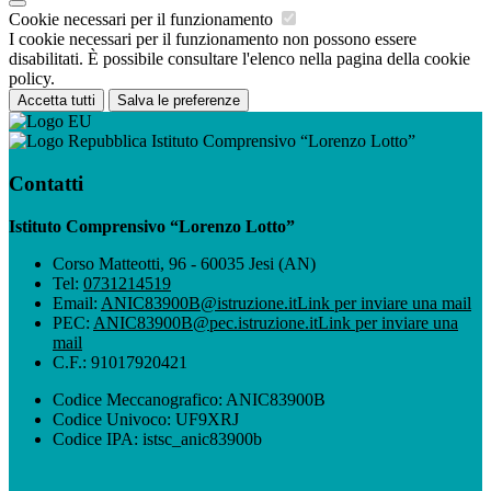
Cookie necessari per il funzionamento
I cookie necessari per il funzionamento non possono essere
disabilitati. È possibile consultare l'elenco nella pagina della cookie
policy.
Accetta tutti
Salva le preferenze
Istituto Comprensivo “Lorenzo Lotto”
Contatti
Istituto Comprensivo “Lorenzo Lotto”
Corso Matteotti, 96 - 60035 Jesi (AN)
Tel:
0731214519
Email:
ANIC83900B@istruzione.it
Link per inviare una mail
PEC:
ANIC83900B@pec.istruzione.it
Link per inviare una
mail
C.F.: 91017920421
Codice Meccanografico: ANIC83900B
Codice Univoco: UF9XRJ
Codice IPA: istsc_anic83900b