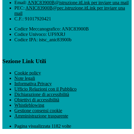
Email:
ANIC83900B@istruzione.it
Link per inviare una mail
PEC:
ANIC83900B@pec.istruzione.it
Link per inviare una
mail
C.F.: 91017920421
Codice Meccanografico: ANIC83900B
Codice Univoco: UF9XRJ
Codice IPA: istsc_anic83900b
Sezione Link Utili
Cookie policy
Note legali
Informativa Privacy
Ufficio Relazioni con il Pubblico
Dichiarazione di accessibilità
Obiettivi di accessibilità
Whistleblowing
Gestione consensi cookie
Amministrazione trasparente
Pagina visualizzata
1182
volte