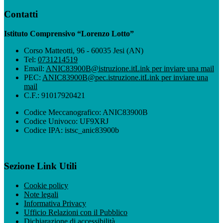
Contatti
Istituto Comprensivo “Lorenzo Lotto”
Corso Matteotti, 96 - 60035 Jesi (AN)
Tel:
0731214519
Email:
ANIC83900B@istruzione.it
Link per inviare una mail
PEC:
ANIC83900B@pec.istruzione.it
Link per inviare una
mail
C.F.: 91017920421
Codice Meccanografico: ANIC83900B
Codice Univoco: UF9XRJ
Codice IPA: istsc_anic83900b
Sezione Link Utili
Cookie policy
Note legali
Informativa Privacy
Ufficio Relazioni con il Pubblico
Dichiarazione di accessibilità