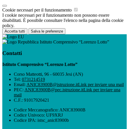
Cookie necessari per il funzionamento
I cookie necessari per il funzionamento non possono essere
disabilitati. È possibile consultare l'elenco nella pagina della cookie
policy.
Accetta tutti
Salva le preferenze
Istituto Comprensivo “Lorenzo Lotto”
Contatti
Istituto Comprensivo “Lorenzo Lotto”
Corso Matteotti, 96 - 60035 Jesi (AN)
Tel:
0731214519
Email:
ANIC83900B@istruzione.it
Link per inviare una mail
PEC:
ANIC83900B@pec.istruzione.it
Link per inviare una
mail
C.F.: 91017920421
Codice Meccanografico: ANIC83900B
Codice Univoco: UF9XRJ
Codice IPA: istsc_anic83900b