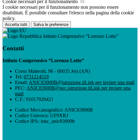
Cookie necessari per il funzionamento
I cookie necessari per il funzionamento non possono essere
disabilitati. È possibile consultare l'elenco nella pagina della cookie
policy.
Accetta tutti
Salva le preferenze
Istituto Comprensivo “Lorenzo Lotto”
Contatti
Istituto Comprensivo “Lorenzo Lotto”
Corso Matteotti, 96 - 60035 Jesi (AN)
Tel:
0731214519
Email:
ANIC83900B@istruzione.it
Link per inviare una mail
PEC:
ANIC83900B@pec.istruzione.it
Link per inviare una
mail
C.F.: 91017920421
Codice Meccanografico: ANIC83900B
Codice Univoco: UF9XRJ
Codice IPA: istsc_anic83900b