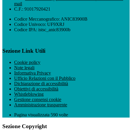
mail
C.F.: 91017920421
Codice Meccanografico: ANIC83900B
Codice Univoco: UF9XRJ
Codice IPA: istsc_anic83900b
Sezione Link Utili
Cookie policy
Note legali
Informativa Privacy
Ufficio Relazioni con il Pubblico
Dichiarazione di accessibilità
Obiettivi di accessibilità
Whistleblowing
Gestione consensi cookie
Amministrazione trasparente
Pagina visualizzata
590
volte
Sezione Copyright