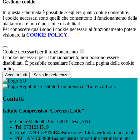
Gestione cookie
In questa schermata è possibile scegliere quali cookie consentire.
I cookie necessari sono quelli che consentono il funzionamento della
piattaforma e non è possibile disabilitarli.
Per conoscere quali sono i cookie necessari al funzionamento potete
visionare la
COOKIE POLICY
.
Cookie necessari per il funzionamento
I cookie necessari per il funzionamento non possono essere
disabilitati. È possibile consultare l'elenco nella pagina della cookie
policy.
Accetta tutti
Salva le preferenze
Istituto Comprensivo “Lorenzo Lotto”
Contatti
Istituto Comprensivo “Lorenzo Lotto”
Corso Matteotti, 96 - 60035 Jesi (AN)
Tel:
0731214519
Email:
ANIC83900B@istruzione.it
Link per inviare una mail
PEC:
ANIC83900B@pec.istruzione.it
Link per inviare una