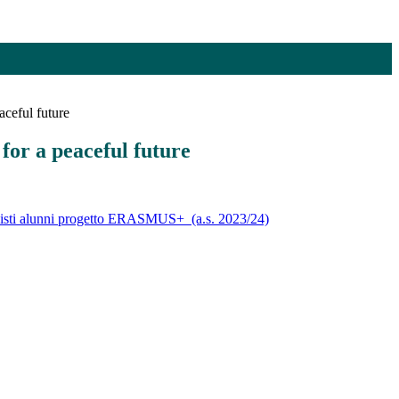
ceful future
r a peaceful future
sisti alunni progetto ERASMUS+ (a.s. 2023/24)