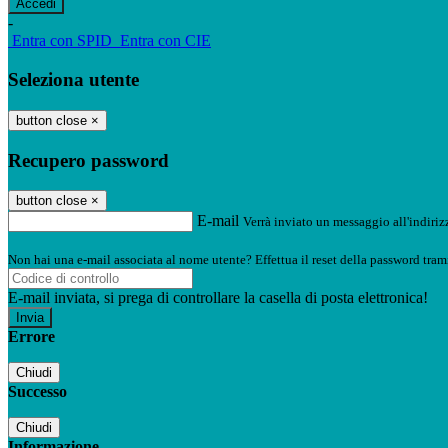
-
Entra con SPID
Entra con CIE
Seleziona utente
button close
×
Recupero password
button close
×
E-mail
Verrà inviato un messaggio all'indirizz
Non hai una e-mail associata al nome utente? Effettua il reset della password tram
E-mail inviata, si prega di controllare la casella di posta elettronica!
Errore
Chiudi
Successo
Chiudi
Informazione