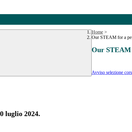
Home
>
Our STEAM for a pea
Our STEAM fo
Avviso selezione cor
0 luglio 2024.