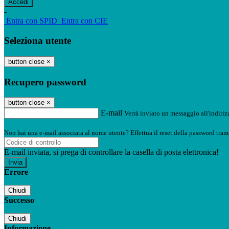
-
Entra con SPID
Entra con CIE
Seleziona utente
button close
×
Recupero password
button close
×
E-mail
Verrà inviato un messaggio all'indirizz
Non hai una e-mail associata al nome utente? Effettua il reset della password tram
E-mail inviata, si prega di controllare la casella di posta elettronica!
Errore
Chiudi
Successo
Chiudi
Informazione