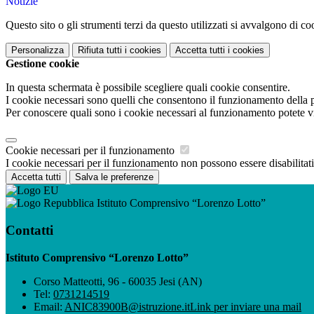
Notizie
Questo sito o gli strumenti terzi da questo utilizzati si avvalgono di coo
Personalizza
Rifiuta tutti
i cookies
Accetta tutti
i cookies
Gestione cookie
In questa schermata è possibile scegliere quali cookie consentire.
I cookie necessari sono quelli che consentono il funzionamento della pi
Per conoscere quali sono i cookie necessari al funzionamento potete v
Cookie necessari per il funzionamento
I cookie necessari per il funzionamento non possono essere disabilitati.
Accetta tutti
Salva le preferenze
Istituto Comprensivo “Lorenzo Lotto”
Contatti
Istituto Comprensivo “Lorenzo Lotto”
Corso Matteotti, 96 - 60035 Jesi (AN)
Tel:
0731214519
Email:
ANIC83900B@istruzione.it
Link per inviare una mail