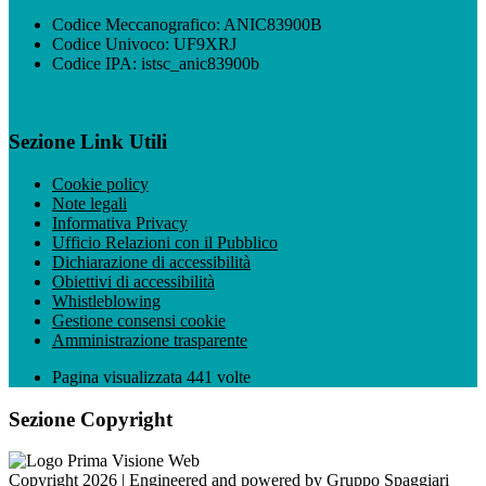
Codice Meccanografico: ANIC83900B
Codice Univoco: UF9XRJ
Codice IPA: istsc_anic83900b
Sezione Link Utili
Cookie policy
Note legali
Informativa Privacy
Ufficio Relazioni con il Pubblico
Dichiarazione di accessibilità
Obiettivi di accessibilità
Whistleblowing
Gestione consensi cookie
Amministrazione trasparente
Pagina visualizzata
441
volte
Sezione Copyright
Copyright 2026 | Engineered and powered by Gruppo Spaggiari