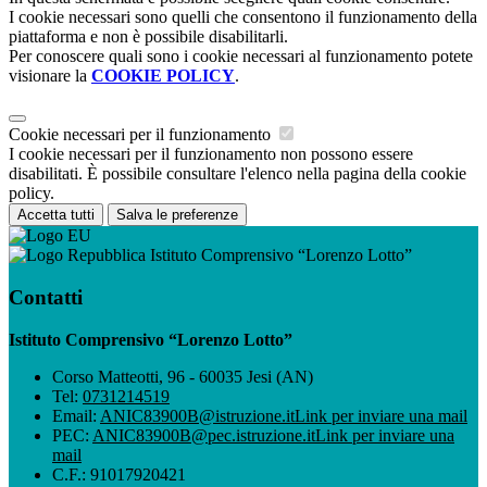
I cookie necessari sono quelli che consentono il funzionamento della
piattaforma e non è possibile disabilitarli.
Per conoscere quali sono i cookie necessari al funzionamento potete
visionare la
COOKIE POLICY
.
Cookie necessari per il funzionamento
I cookie necessari per il funzionamento non possono essere
disabilitati. È possibile consultare l'elenco nella pagina della cookie
policy.
Accetta tutti
Salva le preferenze
Istituto Comprensivo “Lorenzo Lotto”
Contatti
Istituto Comprensivo “Lorenzo Lotto”
Corso Matteotti, 96 - 60035 Jesi (AN)
Tel:
0731214519
Email:
ANIC83900B@istruzione.it
Link per inviare una mail
PEC:
ANIC83900B@pec.istruzione.it
Link per inviare una
mail
C.F.: 91017920421