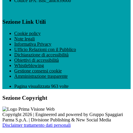
Codice IPA: istsc_anic83900b
Sezione Link Utili
Cookie policy
Note legali
Informativa Privacy
Ufficio Relazioni con il Pubblico
Dichiarazione di accessibilità
Obiettivi di accessibilità
Whistleblowing
Gestione consensi cookie
Amministrazione trasparente
Pagina visualizzata
963
volte
Sezione Copyright
Copyright 2026 | Engineered and powered by Gruppo Spaggiari
Parma S.p.A. | Divisione Publishing & New Social Media
Disclaimer trattamento dati personali