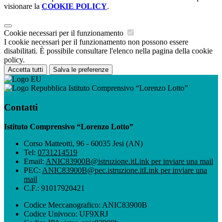
visionare la
COOKIE POLICY
.
Cookie necessari per il funzionamento
I cookie necessari per il funzionamento non possono essere
disabilitati. È possibile consultare l'elenco nella pagina della cookie
policy.
Accetta tutti
Salva le preferenze
Istituto Comprensivo “Lorenzo Lotto”
Contatti
Istituto Comprensivo “Lorenzo Lotto”
Corso Matteotti, 96 - 60035 Jesi (AN)
Tel:
0731214519
Email:
ANIC83900B@istruzione.it
Link per inviare una mail
PEC:
ANIC83900B@pec.istruzione.it
Link per inviare una
mail
C.F.: 91017920421
Codice Meccanografico: ANIC83900B
Codice Univoco: UF9XRJ