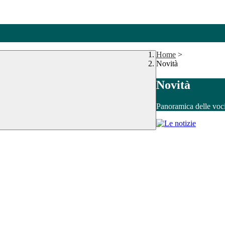
Home
>
Novità
Novità
Panoramica delle voc