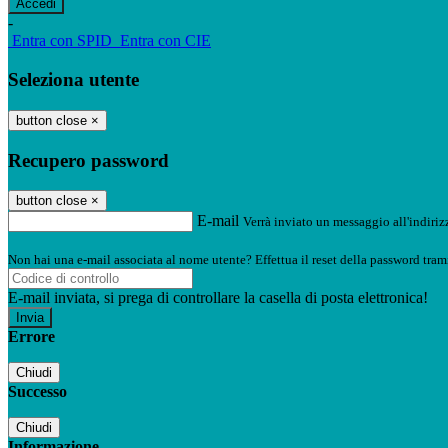
-
Entra con SPID
Entra con CIE
Seleziona utente
button close
×
Recupero password
button close
×
E-mail
Verrà inviato un messaggio all'indirizz
Non hai una e-mail associata al nome utente? Effettua il reset della password tram
E-mail inviata, si prega di controllare la casella di posta elettronica!
Errore
Chiudi
Successo
Chiudi
Informazione