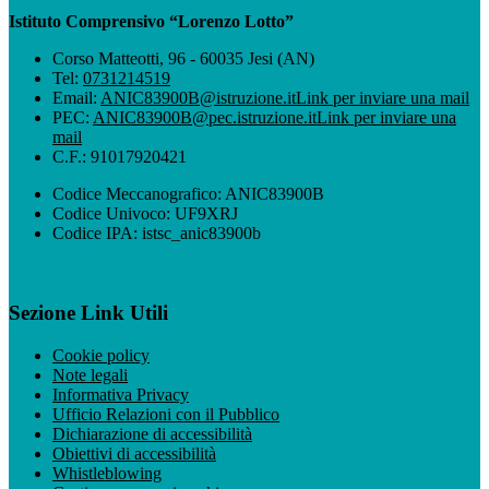
Istituto Comprensivo “Lorenzo Lotto”
Corso Matteotti, 96 - 60035 Jesi (AN)
Tel:
0731214519
Email:
ANIC83900B@istruzione.it
Link per inviare una mail
PEC:
ANIC83900B@pec.istruzione.it
Link per inviare una
mail
C.F.: 91017920421
Codice Meccanografico: ANIC83900B
Codice Univoco: UF9XRJ
Codice IPA: istsc_anic83900b
Sezione Link Utili
Cookie policy
Note legali
Informativa Privacy
Ufficio Relazioni con il Pubblico
Dichiarazione di accessibilità
Obiettivi di accessibilità
Whistleblowing