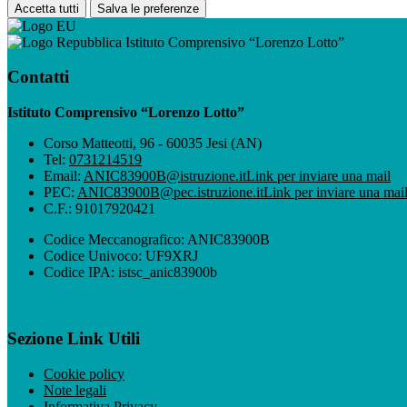
Accetta tutti
Salva le preferenze
Istituto Comprensivo “Lorenzo Lotto”
Contatti
Istituto Comprensivo “Lorenzo Lotto”
Corso Matteotti, 96 - 60035 Jesi (AN)
Tel:
0731214519
Email:
ANIC83900B@istruzione.it
Link per inviare una mail
PEC:
ANIC83900B@pec.istruzione.it
Link per inviare una mai
C.F.: 91017920421
Codice Meccanografico: ANIC83900B
Codice Univoco: UF9XRJ
Codice IPA: istsc_anic83900b
Sezione Link Utili
Cookie policy
Note legali
Informativa Privacy