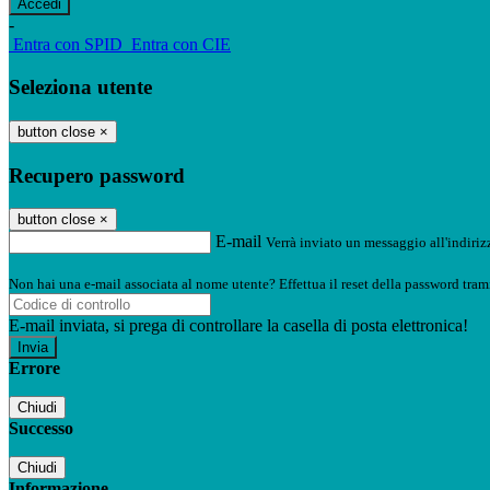
-
Entra con SPID
Entra con CIE
Seleziona utente
button close
×
Recupero password
button close
×
E-mail
Verrà inviato un messaggio all'indirizz
Non hai una e-mail associata al nome utente? Effettua il reset della password tram
E-mail inviata, si prega di controllare la casella di posta elettronica!
Errore
Chiudi
Successo
Chiudi
Informazione