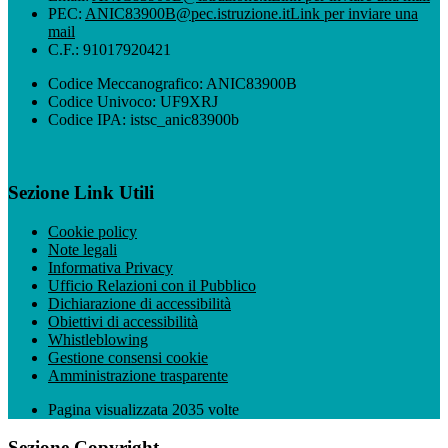
PEC:
ANIC83900B@pec.istruzione.it
Link per inviare una
mail
C.F.: 91017920421
Codice Meccanografico: ANIC83900B
Codice Univoco: UF9XRJ
Codice IPA: istsc_anic83900b
Sezione Link Utili
Cookie policy
Note legali
Informativa Privacy
Ufficio Relazioni con il Pubblico
Dichiarazione di accessibilità
Obiettivi di accessibilità
Whistleblowing
Gestione consensi cookie
Amministrazione trasparente
Pagina visualizzata
2035
volte
Sezione Copyright