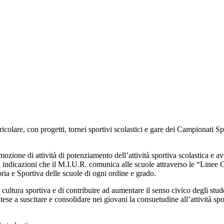
rricolare, con progetti, tornei sportivi scolastici e gare dei Campionati S
omozione di attività di potenziamento dell’attività sportiva scolastica e 
su indicazioni che il M.I.U.R. comunica alle scuole attraverso le “Linee G
oria e Sportiva delle scuole di ogni ordine e grado.
cultura sportiva e di contribuire ad aumentare il senso civico degli stude
tese a suscitare e consolidare nei giovani la consuetudine all’attività sp