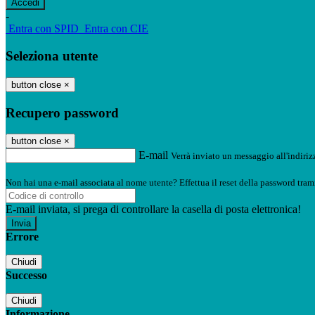
-
Entra con SPID
Entra con CIE
Seleziona utente
button close
×
Recupero password
button close
×
E-mail
Verrà inviato un messaggio all'indirizz
Non hai una e-mail associata al nome utente? Effettua il reset della password tram
E-mail inviata, si prega di controllare la casella di posta elettronica!
Errore
Chiudi
Successo
Chiudi
Informazione