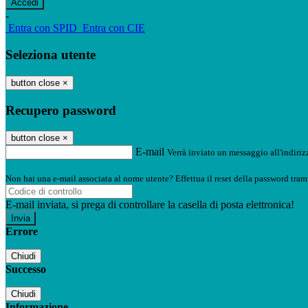
-
Entra con SPID
Entra con CIE
Seleziona utente
button close
×
Recupero password
button close
×
E-mail
Verrà inviato un messaggio all'indirizz
Non hai una e-mail associata al nome utente? Effettua il reset della password tram
E-mail inviata, si prega di controllare la casella di posta elettronica!
Errore
Chiudi
Successo
Chiudi
Informazione