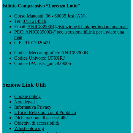
Istituto Comprensivo “Lorenzo Lotto”
Corso Matteotti, 96 - 60035 Jesi (AN)
Tel:
0731214519
Email:
ANIC83900B@istruzione.it
Link per inviare una mail
PEC:
ANIC83900B@pec.istruzione.it
Link per inviare una
mail
C.F.: 91017920421
Codice Meccanografico: ANIC83900B
Codice Univoco: UF9XRJ
Codice IPA: istsc_anic83900b
Sezione Link Utili
Cookie policy
Note legali
Informativa Privacy
Ufficio Relazioni con il Pubblico
Dichiarazione di accessibilità
Obiettivi di accessibilità
Whistleblowing