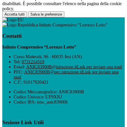
disabilitati. È possibile consultare l'elenco nella pagina della cookie
policy.
Accetta tutti
Salva le preferenze
Istituto Comprensivo “Lorenzo Lotto”
Contatti
Istituto Comprensivo “Lorenzo Lotto”
Corso Matteotti, 96 - 60035 Jesi (AN)
Tel:
0731214519
Email:
ANIC83900B@istruzione.it
Link per inviare una mail
PEC:
ANIC83900B@pec.istruzione.it
Link per inviare una
mail
C.F.: 91017920421
Codice Meccanografico: ANIC83900B
Codice Univoco: UF9XRJ
Codice IPA: istsc_anic83900b
Sezione Link Utili